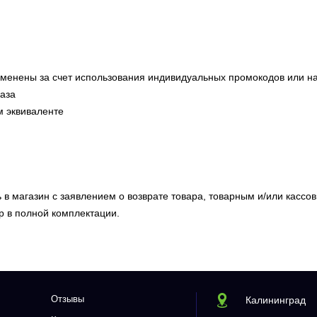
рименены за счет использования индивидуальных промокодов или н
аза
м эквиваленте
ь в магазин с заявлением о возврате товара, товарным и/или кассо
р в полной комплектации.
Отзывы
Калининград