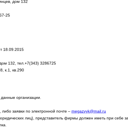
инцев, дом 132
67-25
т 18.09.2015
 дом 132, тел.+7(343) 3286725
, к.1, кв.290
 данные организации.
, либо заявки по электронной почте –
megazvyk@mail.ru
ридических лиц), представитель фирмы должен иметь при себе за
пка.