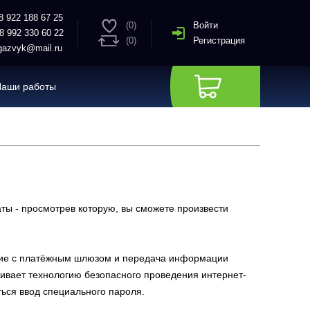
8 922 188 67 25
(0)
Войти
8 992 330 60 22
(0)
Регистрация
azvyk@mail.ru
Наши работы
ты - просмотрев которую, вы сможете произвести
ние с платёжным шлюзом и передача информации
вает технологию безопасного проведения интернет-
ться ввод специального пароля.