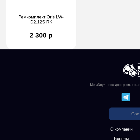
Ремкомплект Oris LW-
D2.12S RK
2 300 р
МегаЗвук - все для громкого а
Соо
О компании
Бренды